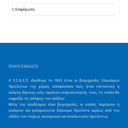
Ενημέρωση
ΠΟΙΟΙ ΕΊΜΑΣΤΕ
Ο Ε.Σ.Β.Ε.Π. ιδρύθηκε το 1993 όταν οι βιομηχανίες Επωνύμων
Προϊόντων της χώρας αποφάσισαν πως ήταν επιτακτική η
ανάγκη ίδρυσης ενός οργάνου εκπροσώπησής τους, το οποίο θα
εκφράζει τις απόψεις του κλάδου.
Μέλη του συνδέσμου είναι βιομηχανίες, οι οποίες παράγουν ή
εισάγουν και εμπορεύονται Επώνυμα Προϊόντα κυρίως από τον
κλάδο των ταχέως κινούμενων καταναλωτικών προϊόντων