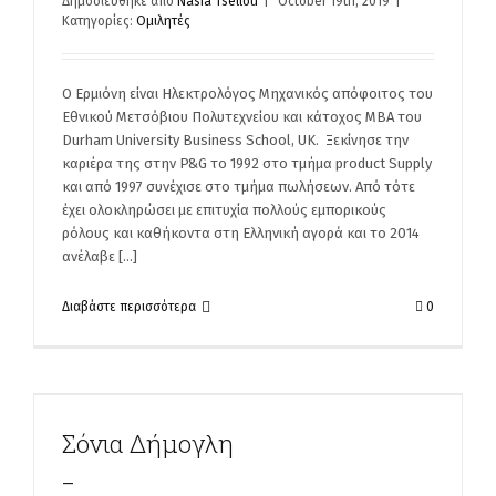
Δημοσιεύθηκε από
Nasia Tsellou
|
October 19th, 2019
|
Κατηγορίες:
Ομιλητές
Ο Ερμιόνη είναι Ηλεκτρολόγος Μηχανικός απόφοιτος του
Εθνικού Μετσόβιου Πολυτεχνείου και κάτοχος ΜΒΑ του
Durham University Business School, UK. Ξεκίνησε την
καριέρα της στην P&G το 1992 στο τμήμα product Supply
και από 1997 συνέχισε στο τμήμα πωλήσεων. Από τότε
έχει ολοκληρώσει με επιτυχία πολλούς εμπορικούς
ρόλους και καθήκοντα στη Ελληνική αγορά και το 2014
ανέλαβε [...]
Διαβάστε περισσότερα
0
Σόνια Δήμογλη
_