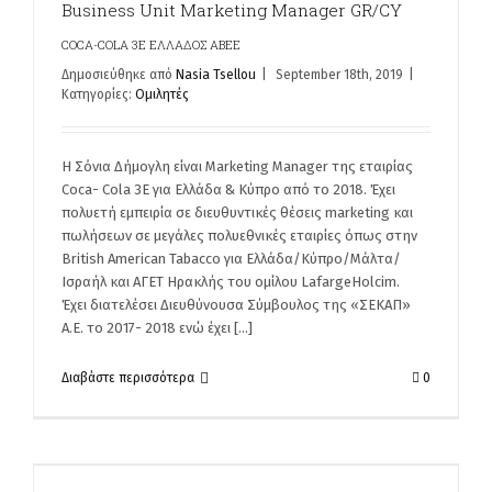
Business Unit Marketing Manager GR/CY
COCA-COLA 3Ε ΕΛΛΑΔΟΣ ΑΒΕΕ
Δημοσιεύθηκε από
Nasia Tsellou
|
September 18th, 2019
|
Κατηγορίες:
Ομιλητές
Η Σόνια Δήμογλη είναι Marketing Manager της εταιρίας
Coca- Cola 3E για Ελλάδα & Κύπρο από το 2018. Έχει
πολυετή εμπειρία σε διευθυντικές θέσεις marketing και
πωλήσεων σε μεγάλες πολυεθνικές εταιρίες όπως στην
British American Tabacco για Ελλάδα/Κύπρο/Μάλτα/
Ισραήλ και ΑΓΕΤ Ηρακλής του ομίλου LafargeHolcim.
Έχει διατελέσει Διευθύνουσα Σύμβουλος της «ΣΕΚΑΠ»
Α.Ε. το 2017- 2018 ενώ έχει [...]
Διαβάστε περισσότερα
0