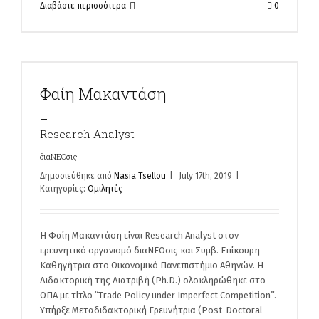
Διαβάστε περισσότερα
0
Φαίη Μακαντάση
_
Research Analyst
διαΝΕΟσις
Δημοσιεύθηκε από
Nasia Tsellou
|
July 17th, 2019
|
Κατηγορίες:
Ομιλητές
Η Φαίη Μακαντάση είναι Research Analyst στον
ερευνητικό οργανισμό διαΝΕΟσις και Συμβ. Επίκουρη
Καθηγήτρια στο Οικονομικό Πανεπιστήμιο Αθηνών. Η
Διδακτορική της Διατριβή (Ph.D.) ολοκληρώθηκε στο
ΟΠΑ με τίτλο “Trade Policy under Imperfect Competition”.
Υπήρξε Μεταδιδακτορική Ερευνήτρια (Post-Doctoral