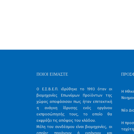
ΠΟΙΟΙ ΕΊΜΑΣΤΕ
ΠΡΌΣ
Ο Ε.Σ.Β.Ε.Π. ιδρύθηκε το 1993 όταν οι
Η Ηθικ
βιομηχανίες Επωνύμων Προϊόντων της
Νοημο
χώρας αποφάσισαν πως ήταν επιτακτική
η ανάγκη ίδρυσης ενός οργάνου
Νέο Δι
εκπροσώπησής τους, το οποίο θα
εκφράζει τις απόψεις του κλάδου.
Η προσαρμοσ
Μέλη του συνδέσμου είναι βιομηχανίες, οι
ταχύτη
οποίες παράγουν ή εισάγουν και