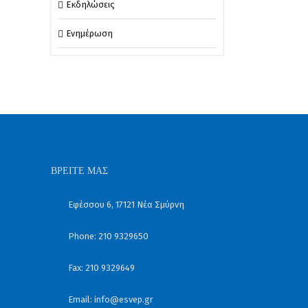
Εκδηλώσεις
Ενημέρωση
ΒΡΕΊΤΕ ΜΑΣ
Εφέσσου 6, 17121 Νέα Σμύρνη
Phone: 210 9329650
Fax: 210 9329649
Email:
info@esvep.gr