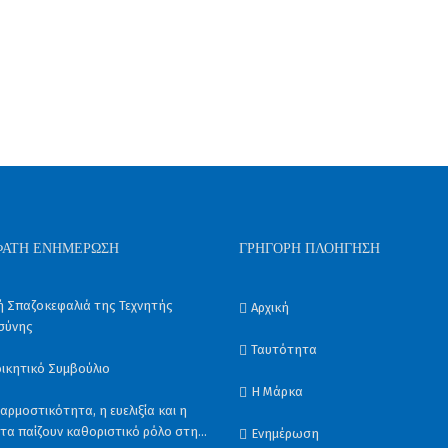
ΦΑΤΗ ΕΝΗΜΈΡΩΣΗ
ΓΡΉΓΟΡΗ ΠΛΟΉΓΗΣΗ
ή Σπαζοκεφαλιά της Τεχνητής
Αρχική
σύνης
Ταυτότητα
οικητικό Συμβούλιο
Η Μάρκα
τικότητα, η ευελιξία και η
τα παίζουν καθοριστικό ρόλο στη
Ενημέρωση