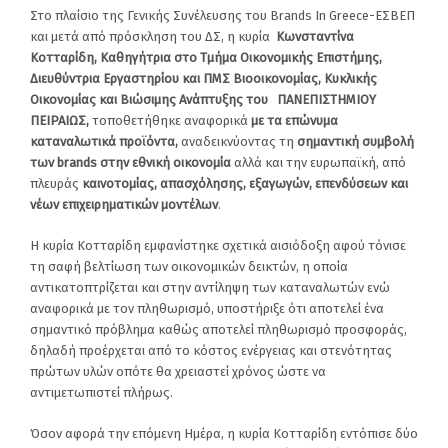
Στο πλαίσιο της Γενικής Συνέλευσης του Brands In Greece-ΕΣΒΕΠ
και μετά από πρόσκληση του ΔΣ, η κυρία
Κωνσταντίνα
Κοτταρίδη, Καθηγήτρια στο Τμήμα Οικονομικής Επιστήμης,
Διευθύντρια Εργαστηρίου και ΠΜΣ Βιοοικονομίας, Κυκλικής
Οικονομίας και Βιώσιμης Ανάπτυξης του ΠΑΝΕΠΙΣΤΗΜΙΟΥ
ΠΕΙΡΑΙΩΣ,
τοποθετήθηκε αναφορικά
με τα επώνυμα
καταναλωτικά προϊόντα,
αναδεικνύοντας τη
σημαντική συμβολή
των brands στην εθνική οικονομία
αλλά και την ευρωπαϊκή, από
πλευράς
καινοτομίας, απασχόλησης, εξαγωγών, επενδύσεων και
νέων επιχειρηματικών μοντέλων
.
H κυρία Κοτταρίδη εμφανίστηκε σχετικά αισιόδοξη αφού τόνισε
τη σαφή βελτίωση των οικονομικών δεικτών, η οποία
αντικατοπτρίζεται και στην αντίληψη των καταναλωτών ενώ
αναφορικά με τον πληθωρισμό, υποστήριξε ότι αποτελεί ένα
σημαντικό πρόβλημα καθώς αποτελεί πληθωρισμό προσφοράς,
δηλαδή προέρχεται από το κόστος ενέργειας και στενότητας
πρώτων υλών οπότε θα χρειαστεί χρόνος ώστε να
αντιμετωπιστεί πλήρως.
Όσον αφορά την επόμενη Ημέρα, η κυρία Κοτταρίδη εντόπισε δύο