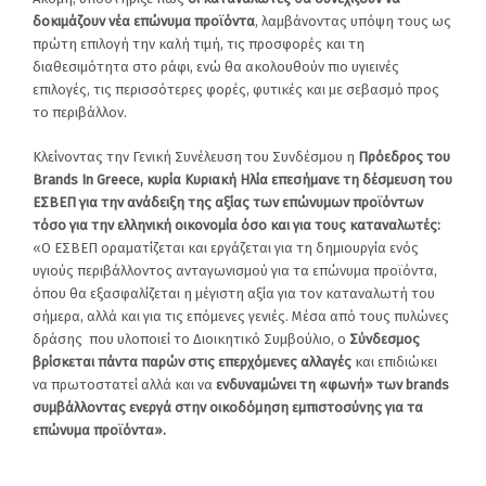
δοκιμάζουν νέα επώνυμα προϊόντα
, λαμβάνοντας υπόψη τους ως
πρώτη επιλογή την καλή τιμή, τις προσφορές και τη
διαθεσιμότητα στο ράφι, ενώ θα ακολουθούν πιο υγιεινές
επιλογές, τις περισσότερες φορές, φυτικές και με σεβασμό προς
το περιβάλλον.
Κλείνοντας την Γενική Συνέλευση του Συνδέσμου η
Πρόεδρος του
Brands
In
Greece
, κυρία Κυριακή Ηλία επεσήμανε τη δέσμευση του
ΕΣΒΕΠ για την ανάδειξη της αξίας των επώνυμων προϊόντων
τόσο για την ελληνική οικονομία όσο και για τους καταναλωτές:
«Ο ΕΣΒΕΠ οραματίζεται και εργάζεται για τη δημιουργία ενός
υγιούς περιβάλλοντος ανταγωνισμού για τα επώνυμα προϊόντα,
όπου θα εξασφαλίζεται η μέγιστη αξία για τον καταναλωτή του
σήμερα, αλλά και για τις επόμενες γενιές. Μέσα από τους πυλώνες
δράσης που υλοποιεί το Διοικητικό Συμβούλιο, ο
Σύνδεσμος
βρίσκεται πάντα παρών στις επερχόμενες αλλαγές
και επιδιώκει
να πρωτοστατεί αλλά και να
ενδυναμώνει τη «φωνή» των brands
συμβάλλοντας ενεργά στην οικοδόμηση εμπιστοσύνης για τα
επώνυμα προϊόντα».