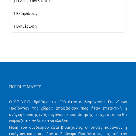
Γενικές Συνελεύσεις
Εκδηλώσεις
Ενημέρωση
ΠΟΙΟΙ ΕΊΜΑΣΤΕ
Ο Ε.Σ.Β.Ε.Π. ιδρύθηκε το 1993 όταν οι βιομηχανίες Επωνύμων
Προϊόντων της χώρας αποφάσισαν πως ήταν επιτακτική η
ανάγκη ίδρυσης ενός οργάνου εκπροσώπησής τους, το οποίο θα
εκφράζει τις απόψεις του κλάδου.
Μέλη του συνδέσμου είναι βιομηχανίες, οι οποίες παράγουν ή
εισάγουν και εμπορεύονται Επώνυμα Προϊόντα κυρίως από τον