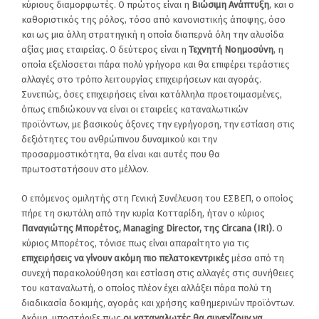
κύριους διαμορφωτές. Ο πρώτος είναι η
Βιώσιμη Ανάπτυξη
, και ο
καθοριστικός της ρόλος, τόσο από κανονιστικής άποψης, όσο
και ως μια άλλη στρατηγική η οποία διαπερνά όλη την αλυσίδα
αξίας μιας εταιρείας. Ο δεύτερος είναι η
Τεχνητή Νοημοσύνη
, η
οποία εξελίσσεται πάρα πολύ γρήγορα και θα επιφέρει τεράστιες
αλλαγές στο τρόπο λειτουργίας επιχειρήσεων και αγοράς.
Συνεπώς, όσες επιχειρήσεις είναι κατάλληλα προετοιμασμένες,
όπως επιδιώκουν να είναι οι εταιρείες καταναλωτικών
προϊόντων, με βασικούς άξονες την εγρήγορση, την εστίαση στις
δεξιότητες του ανθρώπινου δυναμικού και την
προσαρμοστικότητα, θα είναι και αυτές που θα
πρωτοστατήσουν στο μέλλον.
Ο επόμενος ομιλητής στη Γενική Συνέλευση του ΕΣΒΕΠ, ο οποίος
πήρε τη σκυτάλη από την κυρία Κοτταρίδη, ήταν ο κύριος
Παναγιώτης Μπορέτος,
Managing
Director
, της
Circana
(
IRI
).
Ο
κύριος Μπορέτος, τόνισε πως είναι απαραίτητο για τις
επιχειρήσεις να γίνουν ακόμη πιο πελατοκεντρικές
μέσα από τη
συνεχή παρακολούθηση και εστίαση στις αλλαγές στις συνήθειες
του καταναλωτή, ο οποίος πλέον έχει αλλάξει πάρα πολύ τη
διαδικασία δοκιμής, αγοράς και χρήσης καθημερινών προϊόντων.
Ακόμη, υποστήριξε πως
οι καταναλωτές θα συνεχίζουν να